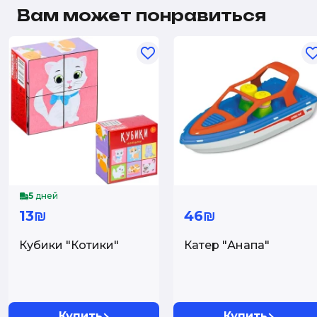
Вам может понравиться
5
дней
13₪
46₪
Кубики "Котики"
Катер "Анапа"
Купить
Купить