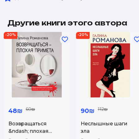
Другие книги этого автора
-20%
-20%
60₪
112₪
48₪
90₪
Возвращаться
Неслышные шаги
&ndash; плохая
зла
примета