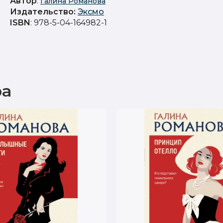
Автор
:
Галина Романова
Издательство
:
Эксмо
ISBN
: 978-5-04-164982-1
ра