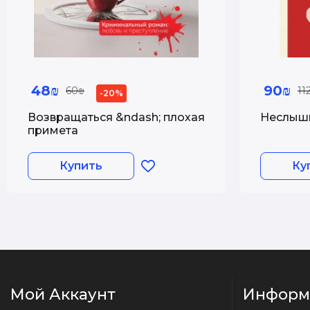
48₪
90₪
60₪
11
-20%
Возвращаться &ndash; плохая
Неслышн
примета
Купить
Ку
Мой Аккаунт
Информ