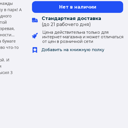
днажды
Нет в наличии
 в парк! А
одного
Стандартная доставка
итой
(до 21 рабочего дня)
зревая,
Цена действительна только для
сности…
интернет-магазина и может отличаться
а бумаге
от цен в розничной сети
во что-то
Добавить на книжную полку
ой. И
и
ысил 3