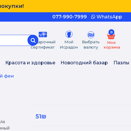
покупки!
077-990-7999
WhatsApp
0
Подарочный
Мой
Выбрать
Моя
сертификат
Исрадон
валюту
корзина
Красота и здоровье
Новогодний базар
Пазлы
ой феи
51₪
кла
анный