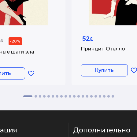
52₪
2₪
-20%
Принцип Отелло
ые шаги зла
Купить
пить
ация
Дополнительно