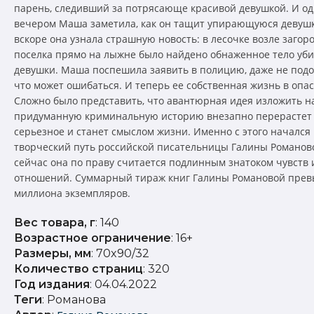
парень, следивший за потрясающе красивой девушкой. И о
вечером Маша заметила, как он тащит упирающуюся девушку
вскоре она узнала страшную новость: в лесочке возле загор
поселка прямо на лыжне было найдено обнаженное тело уб
девушки. Маша поспешила заявить в полицию, даже не подо
что может ошибаться. И теперь ее собственная жизнь в опа
Сложно было представить, что авантюрная идея изложить н
придуманную криминальную историю внезапно перерастет 
серьезное и станет смыслом жизни. Именно с этого начался
творческий путь российской писательницы Галины Романов
сейчас она по праву считается подлинным знатоком чувств 
отношений. Суммарный тираж книг Галины Романовой прев
миллиона экземпляров.
Вес товара, г
: 140
Возрастное ограничение
: 16+
Размеры, мм
: 70x90/32
Количество страниц
: 320
Год издания
: 04.04.2022
Теги
: Романова