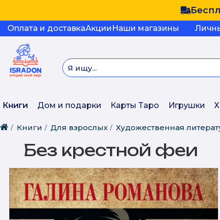
Беспл
Оплата и доставка
Акции
Наши магазины
Личн
Книги
Дом и подарки
Карты Таро
Игрушки
Х
Книги
Для взрослых
Художественная литерат
Без крестной феи