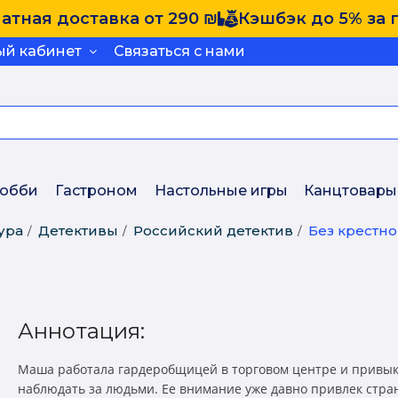
атная доставка от 290 ₪
Кэшбэк до 5% за 
ый кабинет
Связаться с нами
обби
Гастроном
Настольные игры
Канцтовары
ура
Детективы
Российский детектив
Без крестн
Аннотация:
Маша работала гардеробщицей в торговом центре и привы
наблюдать за людьми. Ее внимание уже давно привлек стр