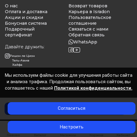
О нас
Возврат товаров
Оплата и доставка
Карьера в Isradon
Акции и скидки
Пользовательское
Бонусная система
соглашение
Подарочный
Связаться с нами
сертификат
Обратная связь
WhatsApp
Давайте дружить:
Ришон ле Цион
Тель-Авив
Хайфа
Мы используем файлы cookie для улучшения работы сайта
и анализа трафика. Продолжая пользоваться сайтом, вы
Isradon 2026
соглашаетесь с нашей
Политикой конфиденциальности.
Согласиться
Нет в наличии
0
Настроить
Главная
Каталог
Магазины
Корзина
Кабинет