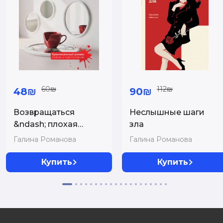
60₪
112₪
48₪
90₪
Возвращаться
Неслышные шаги
&ndash; плохая
зла
примета
Галина Романова
Галина Романова
Купить
Купить