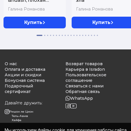
&ndash; плохая
зла
примета
Галина Романова
Галина Романова
Купить
Купить
О нас
Возврат товаров
Оплата и доставка
Карьера в Isradon
Акции и скидки
Пользовательское
Бонусная система
соглашение
Подарочный
Связаться с нами
сертификат
Обратная связь
WhatsApp
Давайте дружить:
Ришон ле Цион
Тель-Авив
Хайфа
Мы используем файлы cookie для улучшения работы сайта