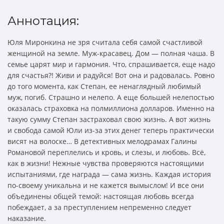
Аннотация:
Юля Миронкина не зря считала себя самой счастливой
женщиной на земле. Муж-красавец. Дом — полная чаша. В
семье царят мир и гармония. Что, спрашивается, еще надо
для счастья?! Живи и радуйся! Вот она и радовалась. Ровно
до того момента, как Степан, ее ненаглядный любимый
муж, погиб. Страшно и нелепо. А еще большей нелепостью
оказалась страховка на полмиллиона долларов. Именно на
такую сумму Степан застраховал свою жизнь. А вот жизнь
и свобода самой Юли из-за этих денег теперь практически
висят на волоске… В детективных мелодрамах Галины
Романовой переплелись и кровь, и слезы, и любовь. Всё,
как в жизни! Нежные чувства проверяются настоящими
испытаниями, где награда — сама жизнь. Каждая история
по-своему уникальна и не кажется вымыслом! И все они
объединены общей темой: настоящая любовь всегда
побеждает, а за преступлением непременно следует
наказание.