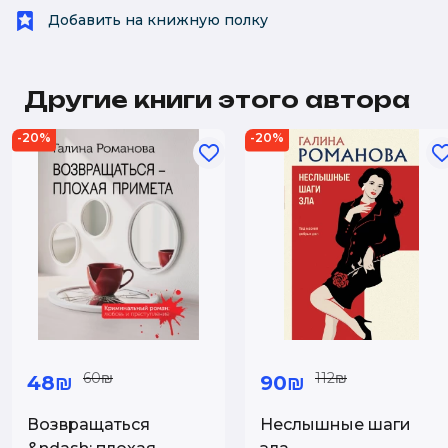
Добавить на книжную полку
Другие книги этого автора
-20%
-20%
60₪
112₪
48₪
90₪
Возвращаться
Неслышные шаги