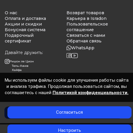
О нас
Возврат товаров
Оплата и доставка
Карьера в Isradon
Акции и скидки
Пользовательское
Бонусная система
соглашение
Подарочный
Связаться с нами
сертификат
Обратная связь
WhatsApp
Давайте дружить:
Ришон ле Цион
Тель-Авив
Хайфа
Мы используем файлы cookie для улучшения работы сайта
и анализа трафика. Продолжая пользоваться сайтом, вы
Isradon 2026
соглашаетесь с нашей
Политикой конфиденциальности.
Согласиться
Нет в наличии
0
Настроить