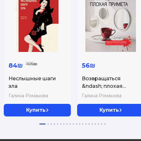
105₪
84₪
56₪
Неслышные шаги
Возвращаться
зла
&ndash; плохая
примета
Галина Романова
Галина Романова
Купить
Купить