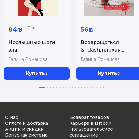
105₪
84₪
56₪
Неслышные шаги
Возвращаться
зла
&ndash; плохая
примета
Галина Романова
Галина Романова
Купить
Купить
О нас
Возврат товаров
Оплата и доставка
Карьера в Isradon
Акции и скидки
Пользовательское
Бонусная система
соглашение