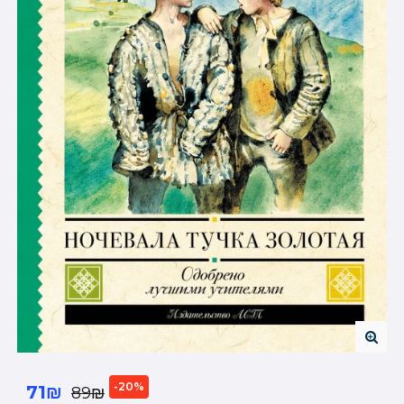
-20%
71₪
89₪