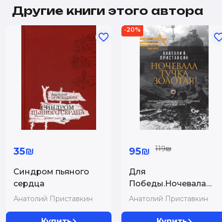
Другие книги этого автора
-20%
119₪
35₪
95₪
Синдром пьяного
Для
сердца
Победы.Ночевала
тучка золотая
Анатолий Приставкин
Анатолий Приставкин
Купить
Купить