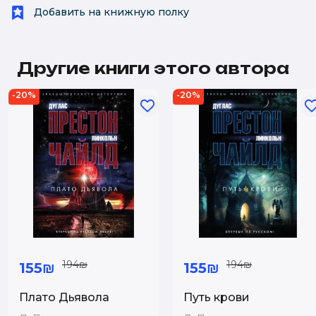
Добавить на книжную полку
Другие книги этого автора
-20%
-20%
194₪
194₪
155₪
155₪
Плато Дьявола
Путь крови