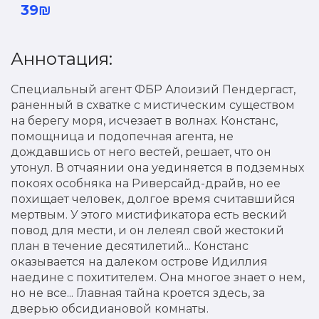
39₪
Аннотация:
Специальный агент ФБР Алоизий Пендергаст,
раненный в схватке с мистическим существом
на берегу моря, исчезает в волнах. Констанс,
помощница и подопечная агента, не
дождавшись от него вестей, решает, что он
утонул. В отчаянии она уединяется в подземных
покоях особняка на Риверсайд-драйв, но ее
похищает человек, долгое время считавшийся
мертвым. У этого мистификатора есть веский
повод для мести, и он лелеял свой жестокий
план в течение десятилетий... Констанс
оказывается на далеком острове Идиллия
наедине с похитителем. Она многое знает о нем,
но не все... Главная тайна кроется здесь, за
дверью обсидиановой комнаты.