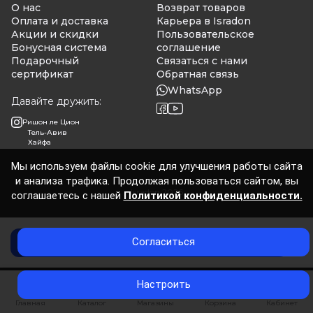
О нас
Возврат товаров
Оплата и доставка
Карьера в Isradon
Акции и скидки
Пользовательское
Бонусная система
соглашение
Подарочный
Связаться с нами
сертификат
Обратная связь
WhatsApp
Давайте дружить:
Ришон ле Цион
Тель-Авив
Хайфа
Мы используем файлы cookie для улучшения работы сайта
и анализа трафика. Продолжая пользоваться сайтом, вы
Isradon 2026
соглашаетесь с нашей
Политикой конфиденциальности.
Согласиться
Добавить в корзину
0
Настроить
Главная
Каталог
Магазины
Корзина
Кабинет