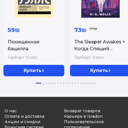
91₪
59₪
73₪
Похищенная
The Sleeper Awakes =
бацилла
Когда Спящий
проснётся
Герберт Уэллс
Герберт Уэллс
Купить
Купить
О нас
Возврат товаров
Оплата и доставка
Карьера в Isradon
Акции и скидки
Пользовательское
Бонусная система
соглашение