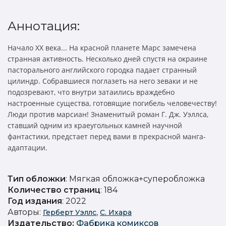
Аннотация:
Начало XX века... На красной планете Марс замечена
странная активность. Несколько дней спустя на окраине
пасторального английского городка падает странный
цилиндр. Собравшиеся поглазеть на него зеваки и не
подозревают, что внутри затаились враждебно
настроенные существа, готовящие погибель человечеству!
Люди против марсиан! Знаменитый роман Г. Дж. Уэллса,
ставший одним из краеугольных камней научной
фантастики, предстает перед вами в прекрасной манга-
адаптации.
Тип обложки
: Мягкая обложка+суперобложка
Количество страниц
: 184
Год издания
: 2022
Авторы:
,
Герберт Уэллс
С. Ихара
Издательство
:
Фабрика комиксов