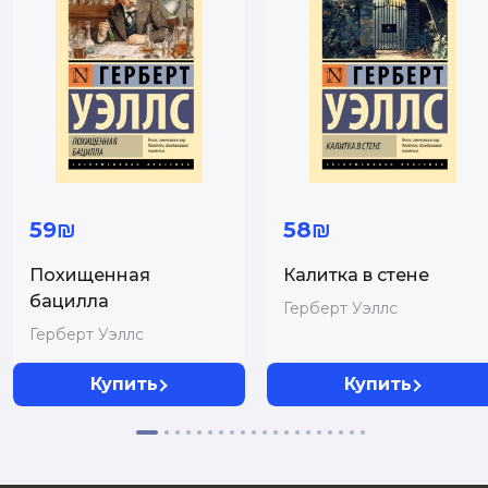
59₪
58₪
Похищенная
Калитка в стене
бацилла
Герберт Уэллс
Герберт Уэллс
Купить
Купить