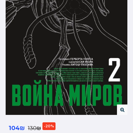
-20%
104₪
130₪