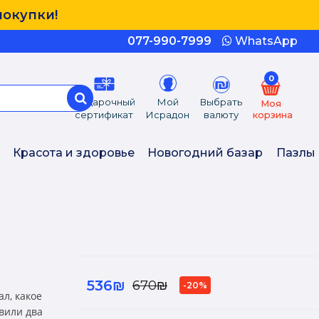
покупки!
077-990-7999
WhatsApp
0
Подарочный
Мой
Выбрать
Моя
сертификат
Исрадон
валюту
корзина
Красота и здоровье
Новогодний базар
Пазлы
536₪
670₪
-20%
л, какое
вили два