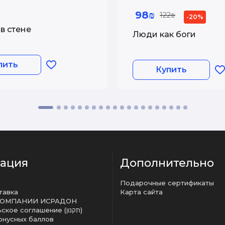
98₪
122₪
-20%
в стене
Люди как боги
пить
Купить
ация
Дополнительно
Подарочные сертификаты
тавка
Карта сайта
КОМПАНИИ ИСРАДОН
Пользовательское соглашение (תקנון)
онусных баллов