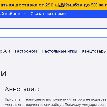
атная доставка от 290 ₪
Кэшбэк до 5% за 
ый кабинет
Связаться с нами
обби
Гастроном
Настольные игры
Канцтовары
ии
Аннотация:
Приступая к написанию воспоминаний, автор и не подозрева
место в его творчестве они займут. Поначалу мемуары соста