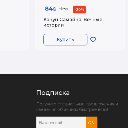
84₪
105₪
-20%
Канун Самайна. Вечные
истории
Купить
Подписка
Получите специальные предложения и 
сведения об акциях быстрее всех!
OK