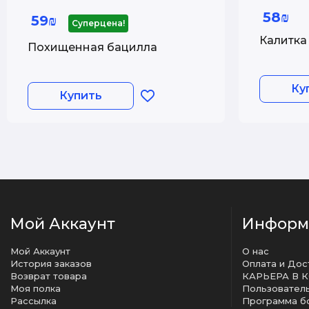
58₪
59₪
Суперцена!
Калитка 
Похищенная бацилла
Ку
Купить
Мой Аккаунт
Информ
Мой Аккаунт
О нас
История заказов
Оплата и Дос
Возврат товара
КАРЬЕРА В 
Моя полка
Рассылка
Программа б