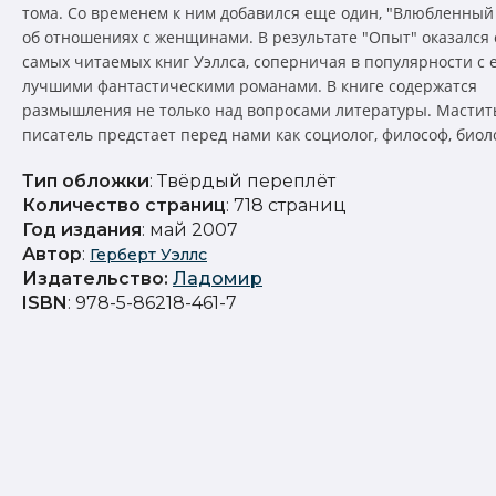
тома. Со временем к ним добавился еще один, "Влюбленный У
об отношениях с женщинами. В результате "Опыт" оказался 
самых читаемых книг Уэллса, соперничая в популярности с 
лучшими фантастическими романами. В книге содержатся
размышления не только над вопросами литературы. Масти
писатель предстает перед нами как социолог, философ, биолог
Тип обложки
: Твёрдый переплёт
Количество страниц
: 718 страниц
Год издания
: май 2007
Автор
:
Герберт Уэллс
Издательство
:
Ладомир
ISBN
: 978-5-86218-461-7