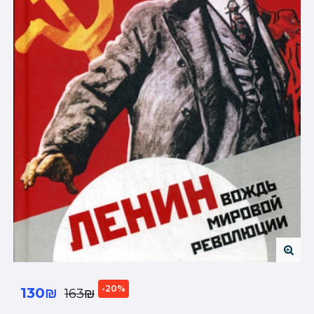
-20%
130₪
163₪