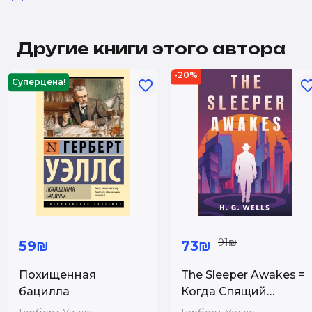
Другие книги этого автора
-20%
Суперцена!
91₪
59₪
73₪
Похищенная
The Sleeper Awakes =
бацилла
Когда Спящий
проснётся