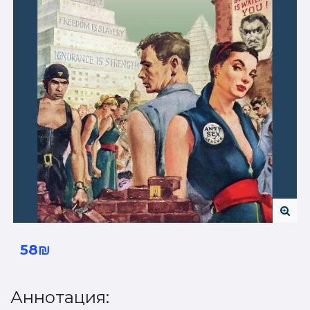
58₪
Аннотация: