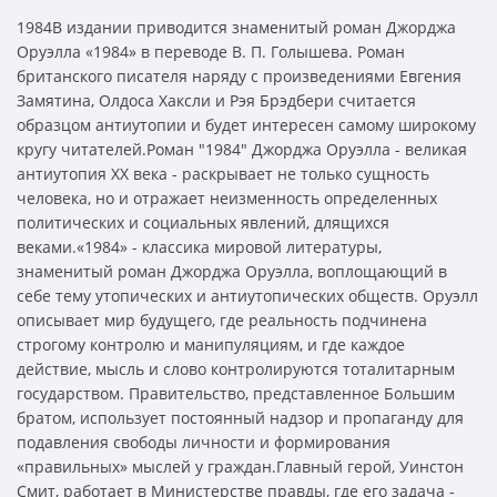
1984В издании приводится знаменитый роман Джорджа
Оруэлла «1984» в переводе В. П. Голышева. Роман
британского писателя наряду с произведениями Евгения
Замятина, Олдоса Хаксли и Рэя Брэдбери считается
образцом антиутопии и будет интересен самому широкому
кругу читателей.Роман "1984" Джорджа Оруэлла - великая
антиутопия ХХ века - раскрывает не только сущность
человека, но и отражает неизменность определенных
политических и социальных явлений, длящихся
веками.«1984» - классика мировой литературы,
знаменитый роман Джорджа Оруэлла, воплощающий в
себе тему утопических и антиутопических обществ. Оруэлл
описывает мир будущего, где реальность подчинена
строгому контролю и манипуляциям, и где каждое
действие, мысль и слово контролируются тоталитарным
государством. Правительство, представленное Большим
братом, использует постоянный надзор и пропаганду для
подавления свободы личности и формирования
«правильных» мыслей у граждан.Главный герой, Уинстон
Смит, работает в Министерстве правды, где его задача -