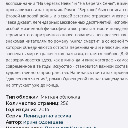
воспоминаний "На берегах Невы" и "На берегах Сены", в эм
прославилась и как прозаик. Роман "Зеркало" был написан в
Второй мировой войны и в своей эстетике отражает многие
"века джаза", легендарных межвоенных десятилетий, испол
особой жизненной философии и экстравагантности поведени
героиня этого призрачного повествования - повзрослевшая 
знакомая читателям по роману "Ангел смерти", а основной т
которой объединяются острота переживаний и иллюзии, же
завоевать мир и трагическая развязка, остается любовь. Де
разворачивается здесь как в кино, да и кинематограф - само
современное в те годы искусство - становится важной сост
художественного пространства. Начинаясь почти как произ
"для легкого чтения", роман Одоевцевой по-настоящему зат
не отпускает уже до конца.
Тип обложки
: Мягкая обложка
Количество страниц
: 256
Год издания
: 2014
Серия
:
Лениздат-классика
Автор
:
Ирина Одоевцева