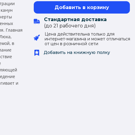
играции
Добавить в корзину
 канун
 черты
Стандартная доставка
ненных
(до 21 рабочего дня)
я. Главная
Цена действительна только для
Люка,
интернет-магазина и может отличаться
емой, в
от цен в розничной сети
лание
Добавить на книжную полку
йствие
е
авляющей
ведение
ягивает и