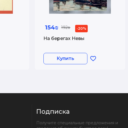
154₪
192₪
-20%
На берегах Невы
Купить
Подписка
Получите специальные предложения и 