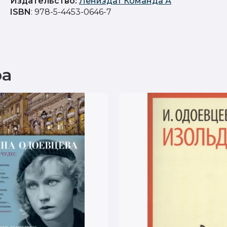
Издательство
:
Лениздат Команда А
ISBN
: 978-5-4453-0646-7
ра