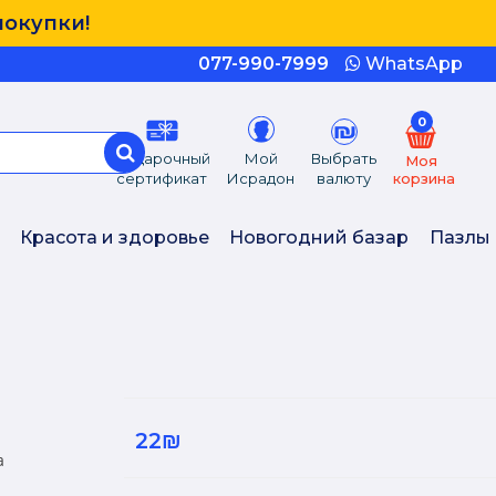
покупки!
077-990-7999
WhatsApp
0
Подарочный
Мой
Выбрать
Моя
сертификат
Исрадон
валюту
корзина
Красота и здоровье
Новогодний базар
Пазлы
22₪
а