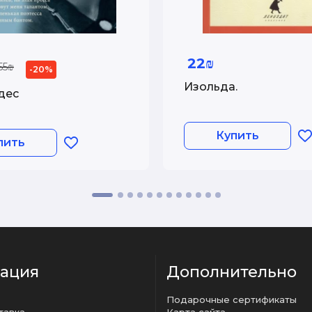
22₪
55₪
-20%
Изольда.
дес
Купить
пить
ация
Дополнительно
Подарочные сертификаты
тавка
Карта сайта