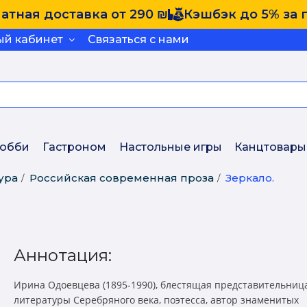
атная доставка от 290 ₪
Кэшбэк до 5% за 
ый кабинет
Связаться с нами
обби
Гастроном
Настольные игры
Канцтовары
ура
Российская современная проза
Зеркало.
Аннотация:
Ирина Одоевцева (1895-1990), блестящая представительниц
литературы Серебряного века, поэтесса, автор знаменитых