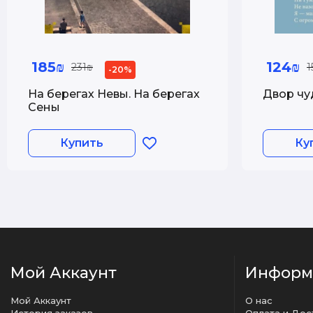
185₪
124₪
231₪
1
-20%
На берегах Невы. На берегах
Двор чу
Сены
Купить
Ку
Мой Аккаунт
Информ
Мой Аккаунт
О нас
История заказов
Оплата и Дос