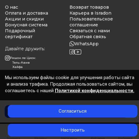
О нас
Возврат товаров
Оплата и доставка
Карьера в Isradon
Акции и скидки
Пользовательское
Бонусная система
соглашение
Подарочный
Связаться с нами
сертификат
Обратная связь
WhatsApp
Давайте дружить:
Ришон ле Цион
Тель-Авив
Хайфа
Мы используем файлы cookie для улучшения работы сайта
и анализа трафика. Продолжая пользоваться сайтом, вы
Isradon 2026
соглашаетесь с нашей
Политикой конфиденциальности.
Согласиться
Нет в наличии
0
Настроить
Главная
Каталог
Магазины
Корзина
Кабинет