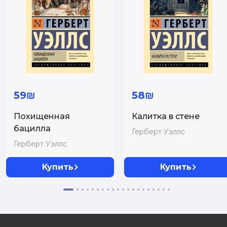
59₪
58₪
Похищенная
Калитка в стене
бацилла
Герберт Уэллс
Герберт Уэллс
Купить
Купить