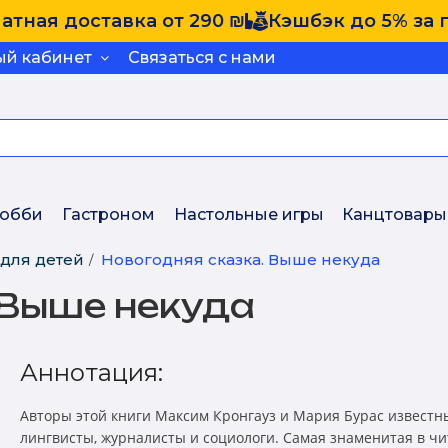
атная доставка от 290 ₪
Кэшбэк до 5% за 
ый кабинет
Связаться с нами
обби
Гастроном
Настольные игры
Канцтовары
 для детей
Новогодняя сказка. Выше некуда
 Выше некуда
Аннотация:
Авторы этой книги Максим Кронгауз и Мария Бурас известн
лингвисты, журналисты и социологи. Самая знаменитая в чи