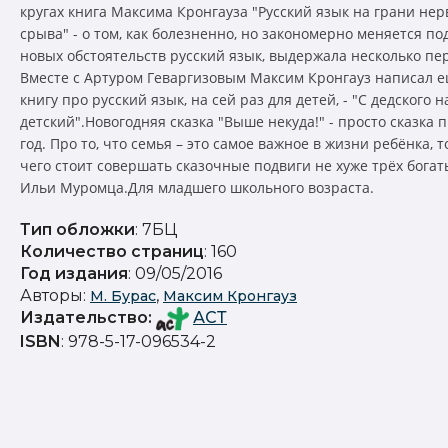
кругах книга Максима Кронгауза "Русский язык на грани нер
срыва" - о том, как болезненно, но закономерно меняется п
новых обстоятельств русский язык, выдержала несколько пе
Вместе с Артуром Геваргизовым Максим Кронгауз написал е
книгу про русский язык, на сей раз для детей, - "С дедского н
детский".Новогодняя сказка "Выше некуда!" - просто сказка 
год. Про то, что семья – это самое важное в жизни ребёнка, т
чего стоит совершать сказочные подвиги не хуже трёх бога
Ильи Муромца.Для младшего школьного возраста.
Тип обложки
: 7БЦ
Количество страниц
: 160
Год издания
: 09/05/2016
Авторы:
,
М. Бурас
Максим Кронгауз
Издательство
:
АСТ
ISBN
: 978-5-17-096534-2