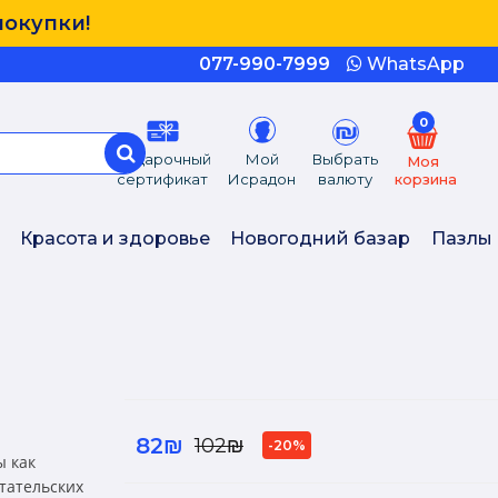
покупки!
077-990-7999
WhatsApp
0
Подарочный
Мой
Выбрать
Моя
сертификат
Исрадон
валюту
корзина
Красота и здоровье
Новогодний базар
Пазлы
82₪
102₪
-20%
ы как
тательских