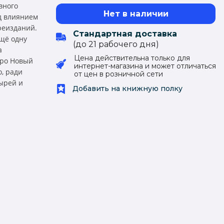
вного
Нет в наличии
од влиянием
реизданий.
Стандартная доставка
щё одну
(до 21 рабочего дня)
а
Цена действительна только для
про Новый
интернет-магазина и может отличаться
о, ради
от цен в розничной сети
тырей и
Добавить на книжную полку