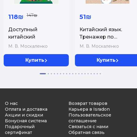
147₪
118₪
51₪
Доступный
Китайский язык.
китайский
Тренажер по
запоминанию всех
М. В. Москаленко
М. В. Москаленко
слов для
начинающих
Купить
Купить
О нас
Возврат товаров
Оплата и доставка
Карьера в Isradon
Акции и скидки
Пользовательское
Бонусная система
соглашение
Подарочный
Связаться с нами
сертификат
Обратная связь