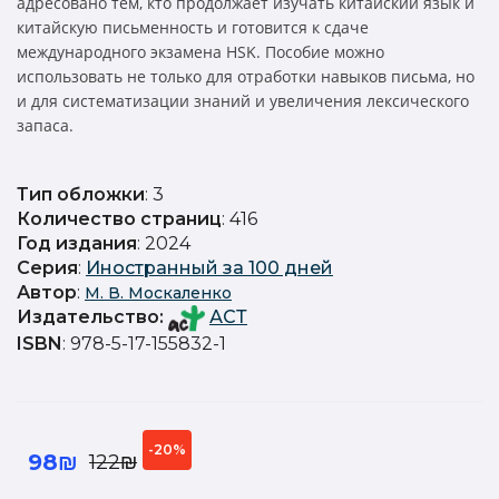
адресовано тем, кто продолжает изучать китайский язык и
китайскую письменность и готовится к сдаче
международного экзамена HSK. Пособие можно
использовать не только для отработки навыков письма, но
и для систематизации знаний и увеличения лексического
запаса.
Тип обложки
: 3
Количество страниц
: 416
Год издания
: 2024
Серия
:
Иностранный за 100 дней
Автор
:
М. В. Москаленко
Издательство
:
АСТ
ISBN
: 978-5-17-155832-1
-20%
98₪
122₪