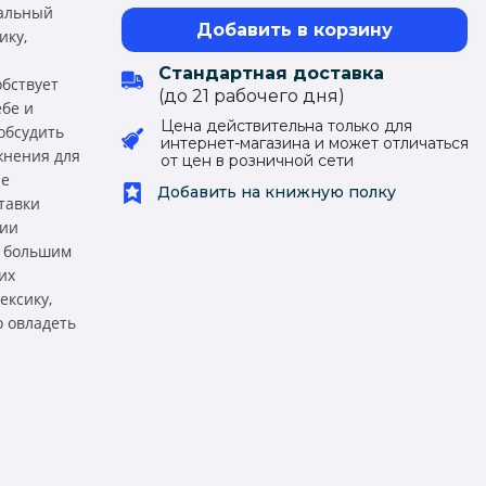
чальный
Добавить в корзину
ику,
Стандартная доставка
обствует
(до 21 рабочего дня)
ебе и
Цена действительна только для
обсудить
интернет-магазина и может отличаться
жнения для
от цен в розничной сети
ые
Добавить на книжную полку
тавки
бии
я большим
их
ексику,
 овладеть