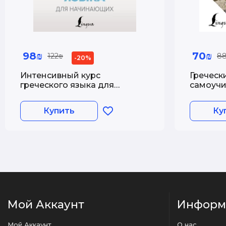
98₪
70₪
122₪
8
-20%
Интенсивный курс
Греческ
греческого языка для
самоучи
начинающих
Купить
Ку
Мой Аккаунт
Информ
Мой Аккаунт
О нас