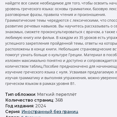
найдете все самое необходимое для того, чтобы освоить на
уровень греческого языка: основы грамматики, базовую лекс
разговорные фразы, правила чтения и произношения.
Грамматические темы чередуются с лексическими, что спос
развитию речевых навыков. Вы научитесь рассказывать о с
знакомых, сможете проконсультироваться с врачом, а также 
любимую книгу или фильм. В каждом из 35 уроков есть упра
успешного закрепления пройденной темы, ответы на котор
расположены в конце книги. Небольшие страноведческие вс
помогут узнать больше о культуре Греции. Материал в посо
изложен максимально понятно и доступно и сопровождаетс
количеством таблиц.Пособие предназначено для начинающ
изучение греческого языка с нуля. Усваивая предлагаемую л
изучая грамматику и выполняя упражнения, можно уверенно
греческом языком в рамках уровня B1.
Тип обложки
: Мягкий переплёт
Количество страниц
: 368
Год издания
: 2024
Серия
:
Иностранный без границ