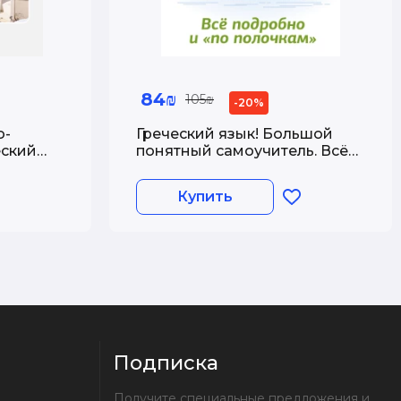
84₪
105₪
-20%
о-
Греческий язык! Большой
еский
понятный самоучитель. Всё
ением
подробно и &quot;по
полочкам&quot;
Купить
Подписка
Получите специальные предложения и 