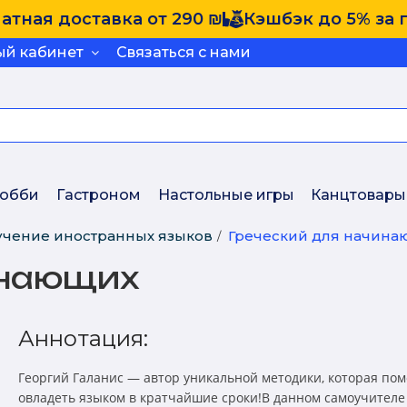
атная доставка от 290 ₪
Кэшбэк до 5% за 
ый кабинет
Связаться с нами
обби
Гастроном
Настольные игры
Канцтовары
учение иностранных языков
Греческий для начина
инающих
Аннотация:
Георгий Галанис — автор уникальной методики, которая по
овладеть языком в кратчайшие сроки!В данном самоучителе