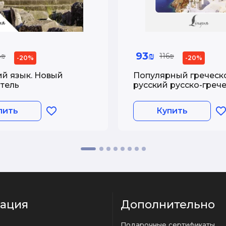
93₪
8₪
116₪
-20%
-20%
ий язык. Новый
Популярный греческ
тель
русский русско-греч
словарь с произнош
пить
Купить
ация
Дополнительно
Подарочные сертификаты