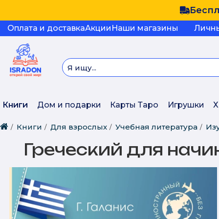
Беспл
Оплата и доставка
Акции
Наши магазины
Личн
Книги
Дом и подарки
Карты Таро
Игрушки
Х
Книги
Для взрослых
Учебная литература
Из
Греческий для нач