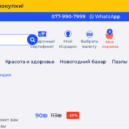
покупки!
077-990-7999
WhatsApp
0
Подарочный
Мой
Выбрать
Моя
сертификат
Исрадон
валюту
корзина
Красота и здоровье
Новогодний базар
Пазлы
ющих
90₪
113₪
-20%
может вам
 вы