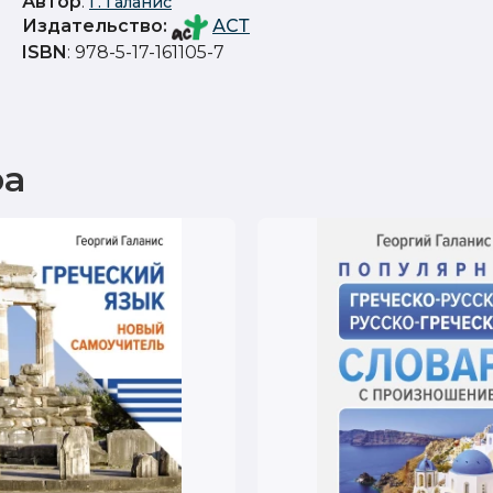
Автор
:
Г. Галанис
Издательство
:
АСТ
ISBN
: 978-5-17-161105-7
ра