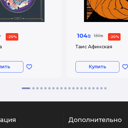
104₪
₪
130₪
-20%
-20%
а
Таис Афинская
пить
Купить
ация
Дополнительно