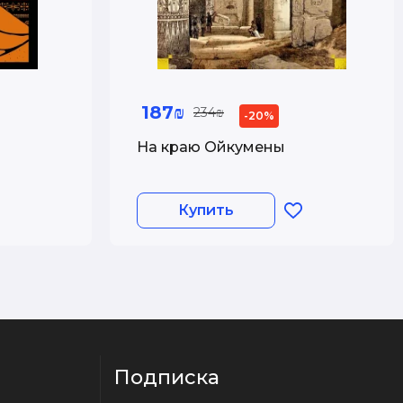
187₪
234₪
-20%
На краю Ойкумены
Купить
Подписка