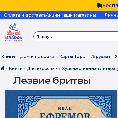
Беспл
Оплата и доставка
Акции
Наши магазины
Личн
Книги
Дом и подарки
Карты Таро
Игрушки
Х
Книги
Для взрослых
Художественная литерат
Лезвие бритвы