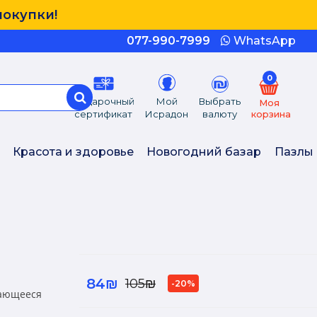
покупки!
077-990-7999
WhatsApp
0
Подарочный
Мой
Выбрать
Моя
сертификат
Исрадон
валюту
корзина
Красота и здоровье
Новогодний базар
Пазлы
84₪
105₪
-20%
чающееся