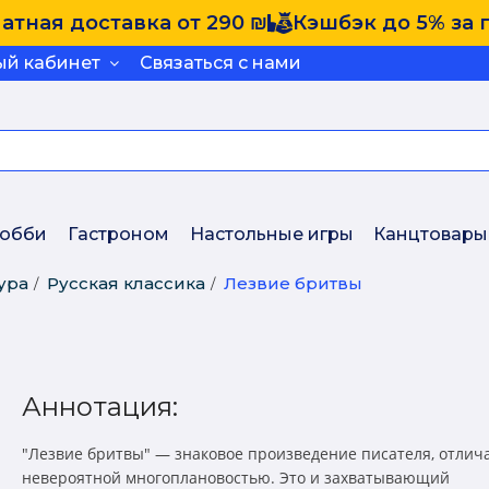
атная доставка от 290 ₪
Кэшбэк до 5% за 
ый кабинет
Связаться с нами
обби
Гастроном
Настольные игры
Канцтовары
ура
Русская классика
Лезвие бритвы
Аннотация:
"Лезвие бритвы" — знаковое произведение писателя, отли
невероятной многоплановостью. Это и захватывающий