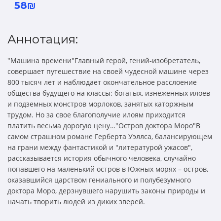
58₪
Аннотация:
"Машина времени"Главный герой, гений-изобретатель,
совершает путешествие на своей чудесной машине через
800 тысяч лет и наблюдает окончательное расслоение
общества будущего на классы: богатых, изнеженных илоев
и подземных монстров морлоков, занятых каторжным
трудом. Но за свое благополучие илоям приходится
платить весьма дорогую цену…"Остров доктора Моро"В
самом страшном романе Герберта Уэллса, балансирующем
на грани между фантастикой и "литературой ужасов",
рассказывается история обычного человека, случайно
попавшего на маленький остров в Южных морях – остров,
оказавшийся царством гениального и полубезумного
доктора Моро, дерзнувшего нарушить законы природы и
начать творить людей из диких зверей.