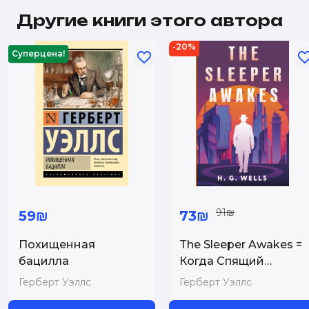
Другие книги этого автора
-20%
Суперцена!
91₪
59₪
73₪
Похищенная
The Sleeper Awakes =
бацилла
Когда Спящий
проснётся
Герберт Уэллс
Герберт Уэллс