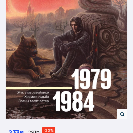
-20%
233₪
291₪