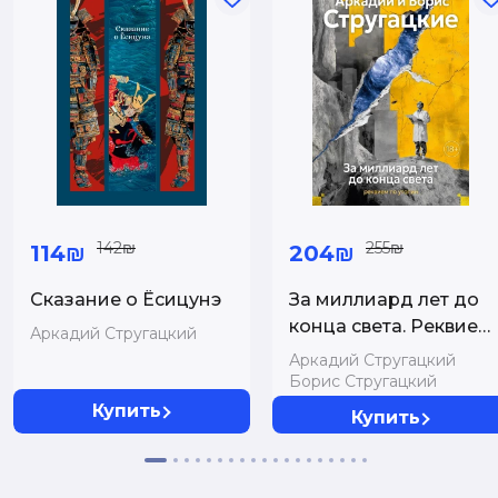
142₪
255₪
114₪
204₪
Сказание о Ёсицунэ
За миллиард лет до
конца света. Реквием
Аркадий Стругацкий
по утопии
Аркадий Стругацкий
Борис Стругацкий
Купить
Купить