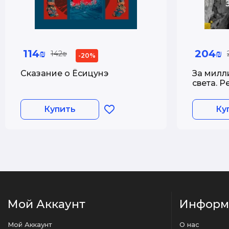
114₪
204₪
142₪
-20%
Сказание о Ёсицунэ
За милл
света. Р
Купить
Ку
Мой Аккаунт
Информ
Мой Аккаунт
О нас