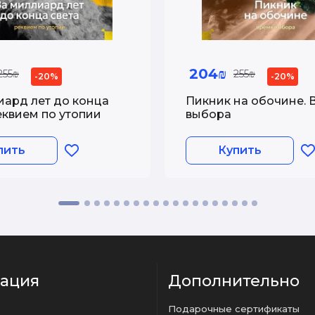
204₪
255₪
255₪
-20%
-20%
иард лет до конца
Пикник на обочине. 
еквием по утопии
выбора
пить
Купить
ация
Дополнительно
Подарочные сертификаты