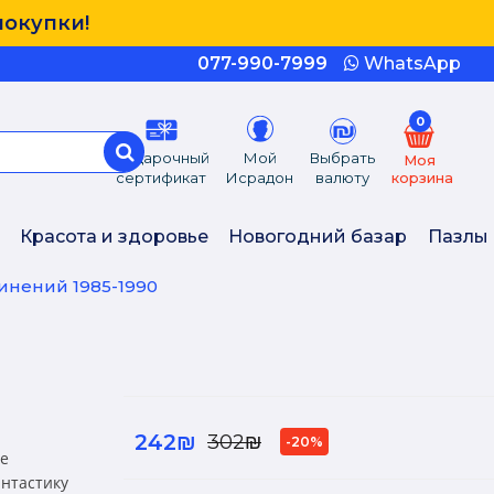
покупки!
077-990-7999
WhatsApp
0
Подарочный
Мой
Выбрать
Моя
сертификат
Исрадон
валюту
корзина
Красота и здоровье
Новогодний базар
Пазлы
инений 1985-1990
242₪
302₪
-20%
ие
нтастику