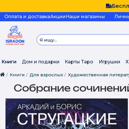
Беспл
Оплата и доставка
Акции
Наши магазины
Личн
Книги
Дом и подарки
Карты Таро
Игрушки
Х
Книги
Для взрослых
Художественная литерат
Собрание сочинени