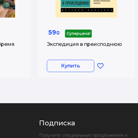
59₪
Суперцена!
Время
Экспедиция в преисподнюю
Купить
Подписка
Получите специальные предложения и 