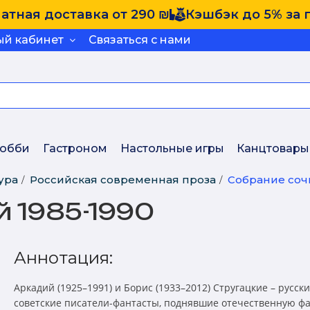
атная доставка от 290 ₪
Кэшбэк до 5% за 
ый кабинет
Связаться с нами
обби
Гастроном
Настольные игры
Канцтовары
ура
Российская современная проза
Собрание соч
й 1985-1990
Аннотация:
Аркадий (1925–1991) и Борис (1933–2012) Стругацкие – русск
советские писатели-фантасты, поднявшие отечественную фа