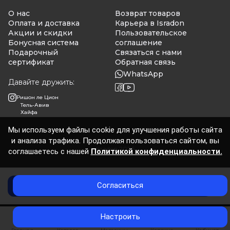
О нас
Возврат товаров
Оплата и доставка
Карьера в Isradon
Акции и скидки
Пользовательское
Бонусная система
соглашение
Подарочный
Связаться с нами
сертификат
Обратная связь
WhatsApp
Давайте дружить:
Ришон ле Цион
Тель-Авив
Хайфа
Мы используем файлы cookie для улучшения работы сайта
и анализа трафика. Продолжая пользоваться сайтом, вы
Isradon 2026
соглашаетесь с нашей
Политикой конфиденциальности.
Согласиться
Нет в наличии
0
Настроить