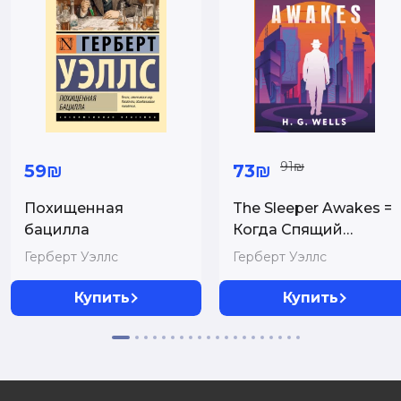
91₪
59₪
73₪
Похищенная
The Sleeper Awakes =
бацилла
Когда Спящий
проснётся
Герберт Уэллс
Герберт Уэллс
Купить
Купить