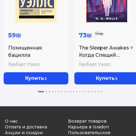
91₪
59₪
73₪
Похищенная
The Sleeper Awakes =
бацилла
Когда Спящий
проснётся
Герберт Уэллс
Герберт Уэллс
Купить
Купить
О нас
Возврат товаров
Оплата и доставка
Карьера в Isradon
Акции и скидки
Пользовательское