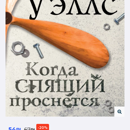
-20%
54₪
67₪