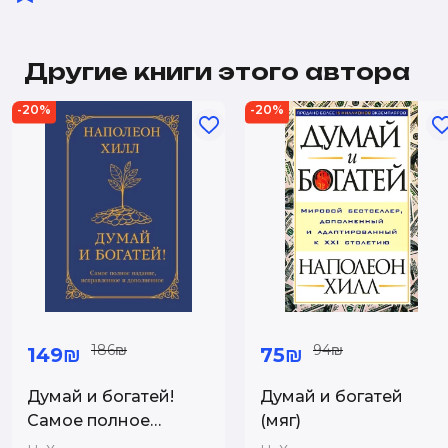
Другие книги этого автора
-20%
-20%
186₪
94₪
149₪
75₪
Думай и богатей!
Думай и богатей
Самое полное
(мяг)
издание