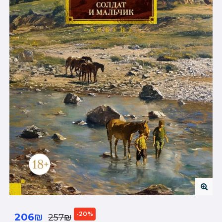
-20%
206₪
257₪