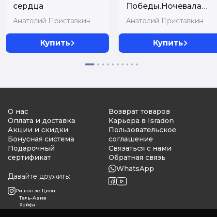
сердца
Победы.Ночевала
тучка золотая
Анатолий Приставкин
Анатолий Приставкин
Купить
Купить
О нас
Возврат товаров
Оплата и доставка
Карьера в Isradon
Акции и скидки
Пользовательское
Бонусная система
соглашение
Подарочный
Связаться с нами
сертификат
Обратная связь
WhatsApp
Давайте дружить:
Ришон ле Цион
Тель-Авив
Хайфа