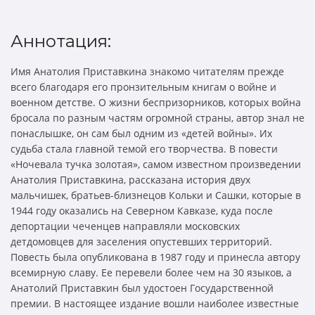
Аннотация:
Имя Анатолия Приставкина знакомо читателям прежде
всего благодаря его пронзительным книгам о войне и
военном детстве. О жизни беспризорников, которых война
бросала по разным частям огромной страны, автор знал не
понаслышке, он сам был одним из «детей войны». Их
судьба стала главной темой его творчества. В повести
«Ночевала тучка золотая», самом известном произведении
Анатолия Приставкина, рассказана история двух
мальчишек, братьев-близнецов Кольки и Сашки, которые в
1944 году оказались на Северном Кавказе, куда после
депортации чеченцев направляли московских
детдомовцев для заселения опустевших территорий.
Повесть была опубликована в 1987 году и принесла автору
всемирную славу. Ее перевели более чем на 30 языков, а
Анатолий Приставкин был удостоен Государственной
премии. В настоящее издание вошли наиболее известные