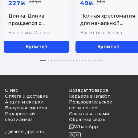
284₪
61₪
227₪
49₪
Динка. Динка
Полная хрестоматия
прощается с
для начальной
детством. В 2 т.
школы. 1 класс. 7-е
Валентина Осеева
Валентина Осеева
(комплект)
изд. испр. и доп.
Купить
Купить
О нас
Возврат товаров
Оплата и доставка
Карьера в Isradon
Акции и скидки
Пользовательское
Бонусная система
соглашение
Подарочный
Связаться с нами
сертификат
Обратная связь
WhatsApp
Давайте дружить: