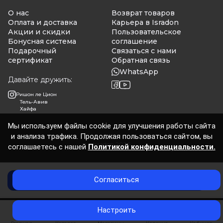
О нас
Возврат товаров
Оплата и доставка
Карьера в Isradon
Акции и скидки
Пользовательское
Бонусная система
соглашение
Подарочный
Связаться с нами
сертификат
Обратная связь
WhatsApp
Давайте дружить:
Ришон ле Цион
Тель-Авив
Хайфа
Мы используем файлы cookie для улучшения работы сайта
и анализа трафика. Продолжая пользоваться сайтом, вы
Isradon 2026
соглашаетесь с нашей
Политикой конфиденциальности.
Согласиться
Добавить в корзину
0
Настроить