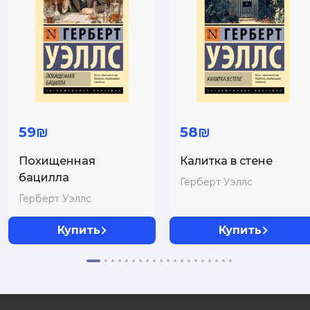
59₪
58₪
Похищенная
Калитка в стене
бацилла
Герберт Уэллс
Герберт Уэллс
Купить
Купить