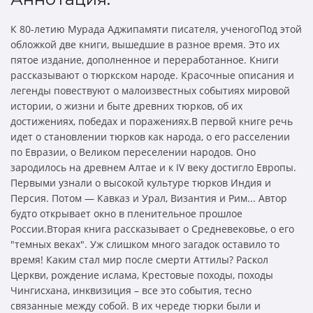
К 80-летию Мурада Аджипамяти писателя, ученогоПод этой
обложкой две книги, вышедшие в разное время. Это их
пятое издание, дополненное и переработанное. Книги
рассказывают о тюркском народе. Красочные описания и
легенды повествуют о малоизвестных событиях мировой
истории, о жизни и быте древних тюрков, об их
достижениях, победах и поражениях.В первой книге речь
идет о становлении тюрков как народа, о его расселении
по Евразии, о Великом переселении народов. Оно
зародилось на древнем Алтае и к IV веку достигло Европы.
Первыми узнали о высокой культуре тюрков Индия и
Персия. Потом — Кавказ и Урал, Византия и Рим... Автор
будто открывает окно в пленительное прошлое
России.Вторая книга рассказывает о Средневековье, о его
"темных веках". Уж слишком много загадок оставило то
время! Каким стал мир после смерти Аттилы? Раскол
Церкви, рождение ислама, Крестовые походы, походы
Чингисхана, инквизиция – все это события, тесно
связанные между собой. В их череде тюрки были и