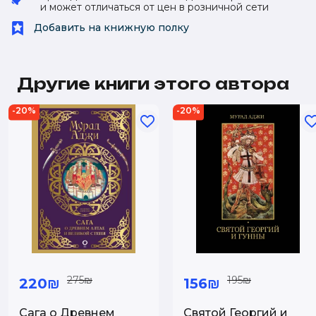
и может отличаться от цен в розничной сети
Добавить на книжную полку
Другие книги этого автора
-20%
-20%
275₪
195₪
220₪
156₪
Сага о Древнем
Святой Георгий и