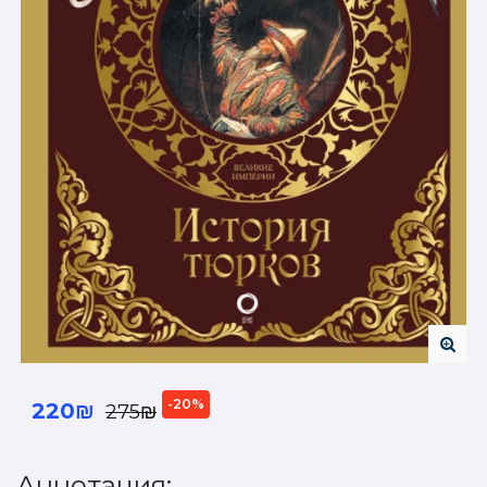
-20%
220₪
275₪
Аннотация: