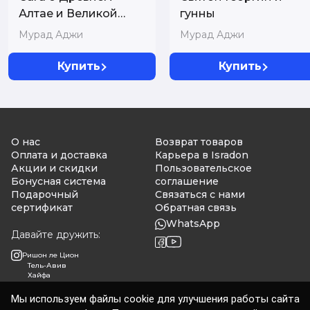
Алтае и Великой
гунны
Степи
Мурад Аджи
Мурад Аджи
Купить
Купить
О нас
Возврат товаров
Оплата и доставка
Карьера в Isradon
Акции и скидки
Пользовательское
Бонусная система
соглашение
Подарочный
Связаться с нами
сертификат
Обратная связь
WhatsApp
Давайте дружить:
Ришон ле Цион
Тель-Авив
Хайфа
Мы используем файлы cookie для улучшения работы сайта