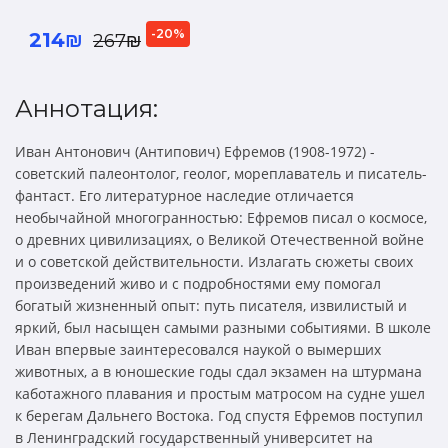
-20%
214₪
267₪
Аннотация:
Иван Антонович (Антипович) Ефремов (1908-1972) -
советский палеонтолог, геолог, мореплаватель и писатель-
фантаст. Его литературное наследие отличается
необычайной многогранностью: Ефремов писал о космосе,
о древних цивилизациях, о Великой Отечественной войне
и о советской действительности. Излагать сюжеты своих
произведений живо и с подробностями ему помогал
богатый жизненный опыт: путь писателя, извилистый и
яркий, был насыщен самыми разными событиями. В школе
Иван впервые заинтересовался наукой о вымерших
животных, а в юношеские годы сдал экзамен на штурмана
каботажного плавания и простым матросом на судне ушел
к берегам Дальнего Востока. Год спустя Ефремов поступил
в Ленинградский государственный университет на