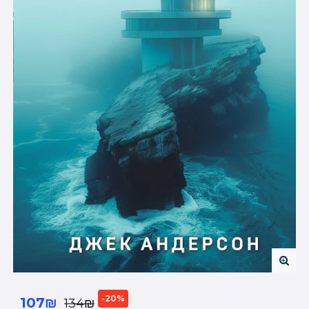
-20%
107₪
134₪