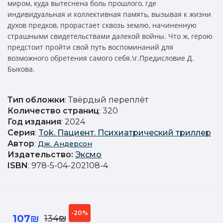
миром, куда вытеснена боль прошлого, где
индивидуальная и коллективная память, вызывая к жизни
духов предков, прорастает сквозь землю, начиненную
страшными свидетельствами далекой войны. Что ж, герою
предстоит пройти свой путь воспоминаний для
возможного обретения самого себя.\r.Предисловие Д.
Быкова.
Тип обложки
: Твёрдый переплёт
Количество страниц
: 320
Год издания
: 2024
Серия
:
Tok. Пациент. Психиатрический триллер
Автор
:
Дж. Андерсон
Издательство
:
Эксмо
ISBN
: 978-5-04-202108-4
-20%
107₪
134₪