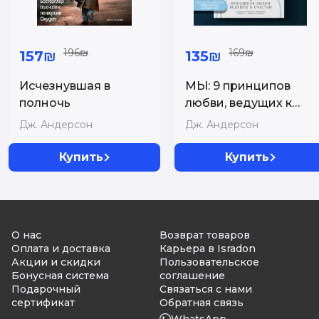
196₪
169₪
157₪
135₪
Исчезнувшая в
МЫ: 9 принципов
полночь
любви, ведущих к
счастью
Дж. Андерсон
Дж. Андерсон
Купить
Купить
О нас
Возврат товаров
Оплата и доставка
Карьера в Isradon
Акции и скидки
Пользовательское
Бонусная система
соглашение
Подарочный
Связаться с нами
сертификат
Обратная связь
WhatsApp