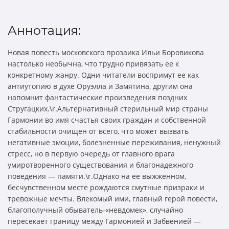
Аннотация:
Новая повесть московского прозаика Ильи Боровикова
настолько необычна, что трудно привязать ее к
конкретному жанру. Одни читатели воспримут ее как
антиутопию в духе Оруэлла и Замятина, другим она
напомнит фантастические произведения поздних
Стругацких.\r.Альтернативный стерильный мир страны
Гармонии во имя счастья своих граждан и собственной
стабильности очищен от всего, что может вызвать
негативные эмоции, болезненные переживания, ненужный
стресс, но в первую очередь от главного врага
умиротворенного существования и благонадежного
поведения — памяти.\r.Однако на ее выжженном,
бесчувственном месте рождаются смутные призраки и
тревожные мечты. Влекомый ими, главный герой повести,
благополучный обыватель-«невдомек», случайно
пересекает границу между Гармонией и Забвенией —