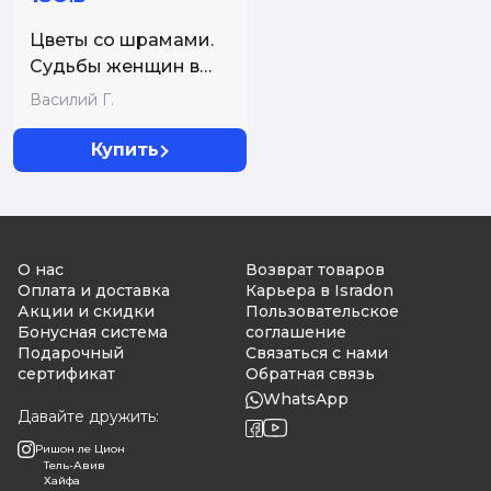
Цветы со шрамами.
Судьбы женщин в
русской истории.
Василий Г.
Измена, дружба,
насилие и любовь
Купить
О нас
Возврат товаров
Оплата и доставка
Карьера в Isradon
Акции и скидки
Пользовательское
Бонусная система
соглашение
Подарочный
Связаться с нами
сертификат
Обратная связь
WhatsApp
Давайте дружить:
Ришон ле Цион
Тель-Авив
Хайфа