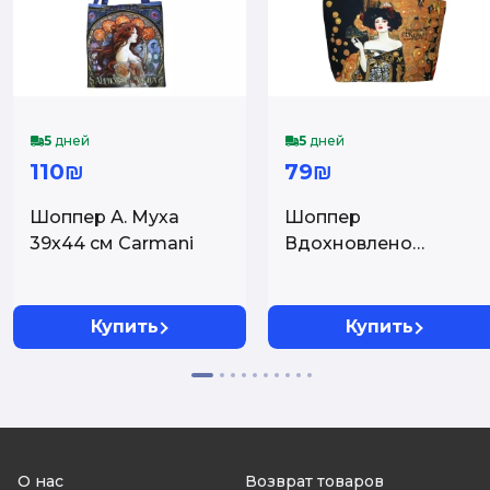
5
дней
5
дней
110₪
79₪
Шоппер А. Муха
Шоппер
39х44 см Carmani
Вдохновлено
картиной Г. Климта
Carmani
Купить
Купить
О нас
Возврат товаров