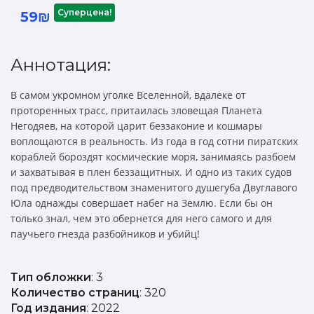
Суперцена!
59₪
Аннотация:
В самом укромном уголке Вселенной, вдалеке от
проторенных трасс, притаилась зловещая Планета
Негодяев, на которой царит беззаконие и кошмары
воплощаются в реальность. Из года в год сотни пиратских
кораблей бороздят космические моря, занимаясь разбоем
и захватывая в плен беззащитных. И одно из таких судов
под предводительством знаменитого душегуба Двуглавого
Юла однажды совершает набег на Землю. Если бы он
только знал, чем это обернется для него самого и для
паучьего гнезда разбойников и убийц!
Тип обложки
: 3
Количество страниц
: 320
Год издания
: 2022