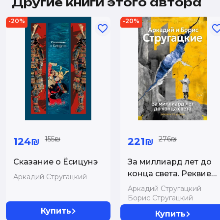
Другие книги этого автора
-20%
-20%
155₪
276₪
124₪
221₪
Сказание о Ёсицунэ
За миллиард лет до
конца света. Реквием
Аркадий Стругацкий
по утопии
Аркадий Стругацкий
Борис Стругацкий
Купить
Купить