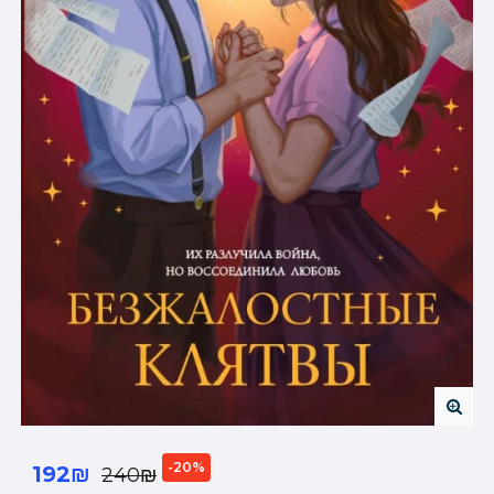
-20%
192₪
240₪