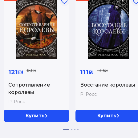
151₪
139₪
121₪
111₪
Сопротивление
Восстание королевы
королевы
Р. Росс
Р. Росс
Купить
Купить