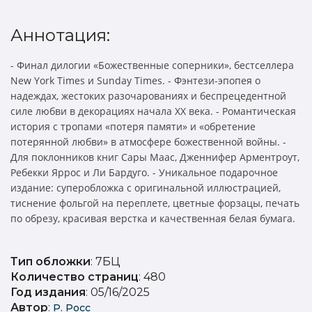
Аннотация:
- Финал дилогии «Божественные соперники», бестселлера
New York Times и Sunday Times. - Фэнтези-эпопея о
надеждах, жестоких разочарованиях и беспрецедентной
силе любви в декорациях начала ХХ века. - Романтическая
история с тропами «потеря памяти» и «обретение
потерянной любви» в атмосфере божественной войны. -
Для поклонников книг Сары Маас, Дженнифер Арментроут,
Ребекки Яррос и Ли Бардуго. - Уникальное подарочное
издание: суперобложка с оригинальной иллюстрацией,
тиснение фольгой на переплете, цветные форзацы, печать
по обрезу, красивая верстка и качественная белая бумага.
Тип обложки
: 7БЦ
Количество страниц
: 480
Год издания
: 05/16/2025
Автор
:
Р. Росс