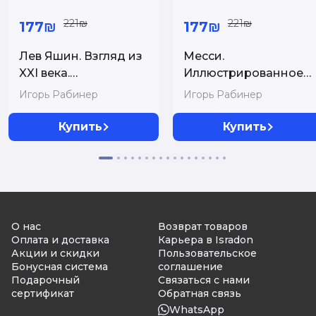
221₪
221₪
177₪
177₪
Лев Яшин. Взгляд из
Месси.
XXI века.
Иллюстрированное
Иллюстрированная
издание
Игорь Рабинер
Игорь Рабинер
биография
Купить
Купить
О нас
Возврат товаров
Оплата и доставка
Карьера в Isradon
Акции и скидки
Пользовательское
Бонусная система
соглашение
Подарочный
Связаться с нами
сертификат
Обратная связь
WhatsApp