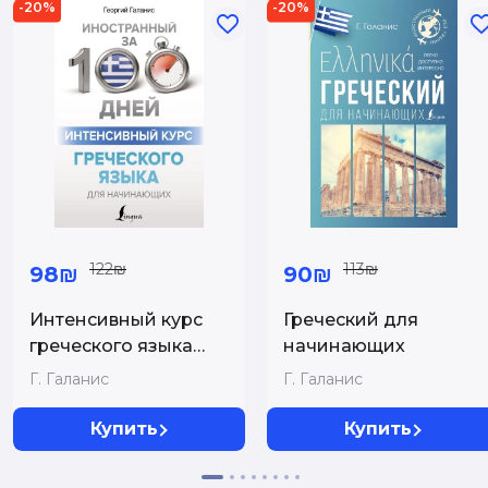
-20%
-20%
122₪
113₪
98₪
90₪
Интенсивный курс
Греческий для
греческого языка
начинающих
для начинающих
Г. Галанис
Г. Галанис
Купить
Купить