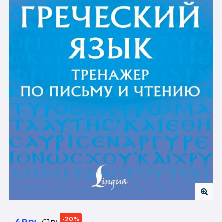
-20%
49₪