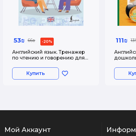
53₪
111₪
66₪
13
-20%
Английский язык. Тренажер
Английс
по чтению и говорению для
дошколь
полных нулей
Купить
Ку
Мой Аккаунт
Информ