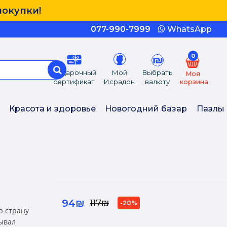
покупки!
077-990-7999
WhatsApp
0
Подарочный
Мой
Выбрать
Моя
сертификат
Исрадон
валюту
корзина
Красота и здоровье
Новогодний базар
Пазлы
94₪
117₪
-20%
ю страну
тывал