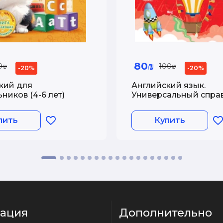
80₪
9₪
100₪
-20%
-20%
кий для
Английский язык.
ников (4-6 лет)
Универсальный спра
для школьников
пить
Купить
ация
Дополнительно