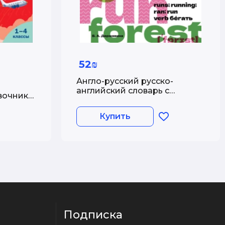
52₪
Англо-русский русско-
английский словарь с
вочник
двусторонней
транскрипцией. 2&ndash;4
Купить
классы
Подписка