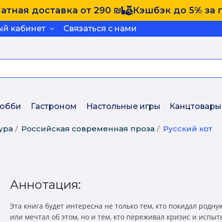
атная доставка от 290 ₪
Кэшбэк до 5% за 
ый кабинет
Связаться с нами
обби
Гастроном
Настольные игры
Канцтовары
ура
Российская современная проза
Русский кот
Аннотация:
Эта книга будет интересна не только тем, кто покидал родну
или мечтал об этом, но и тем, кто переживал кризис и испы