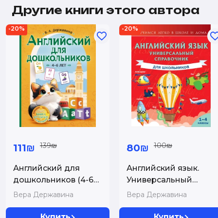
Другие книги этого автора
-20%
-20%
139₪
100₪
111₪
80₪
Английский для
Английский язык.
дошкольников (4-6
Универсальный
лет)
справочник для
Вера Державина
Вера Державина
школьников
Купить
Купить