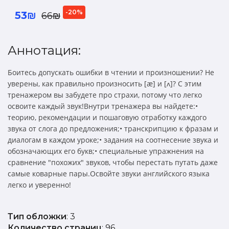
-20%
53₪
66₪
Аннотация:
Боитесь допускать ошибки в чтении и произношении? Не
уверены, как правильно произносить [æ] и [ʌ]? С этим
тренажером вы забудете про страхи, потому что легко
освоите каждый звук!Внутри тренажера вы найдете:•
теорию, рекомендации и пошаговую отработку каждого
звука от слога до предложения;• транскрипцию к фразам и
диалогам в каждом уроке;• задания на соотнесение звука и
обозначающих его букв;• специальные упражнения на
сравнение "похожих" звуков, чтобы перестать путать даже
самые коварные пары.Освойте звуки английского языка
легко и уверенно!
Тип обложки
: 3
Количество страниц
: 96