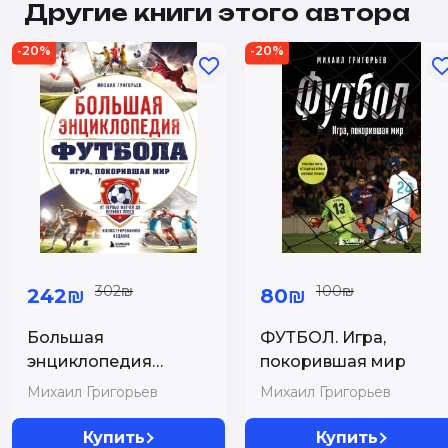
Другие книги этого автора
-20%
-20%
302₪
100₪
242₪
80₪
Большая
ФУТБОЛ. Игра,
энциклопедия
покорившая мир
футбола. Игра,
Михаил Григорьев
Михаил Григорьев
покорившая мир: от
первых матчей до
Купить
Купить