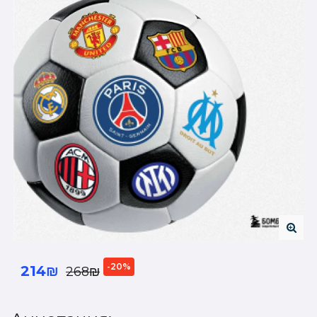
-20%
214₪
268₪