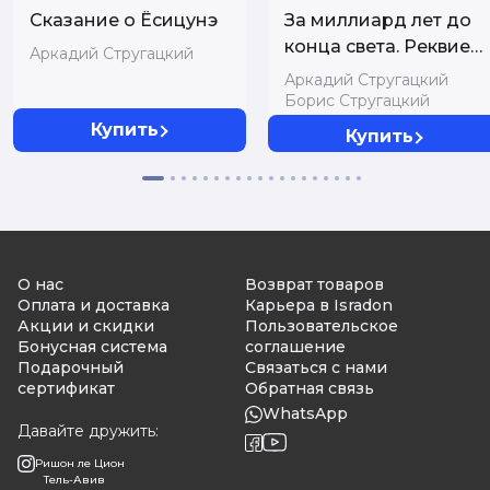
Сказание о Ёсицунэ
За миллиард лет до
конца света. Реквием
Аркадий Стругацкий
по утопии
Аркадий Стругацкий
Борис Стругацкий
Купить
Купить
О нас
Возврат товаров
Оплата и доставка
Карьера в Isradon
Акции и скидки
Пользовательское
Бонусная система
соглашение
Подарочный
Связаться с нами
сертификат
Обратная связь
WhatsApp
Давайте дружить:
Ришон ле Цион
Тель-Авив