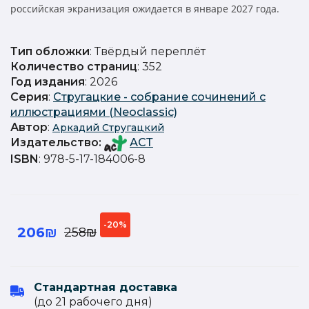
российская экранизация ожидается в январе 2027 года.
Тип обложки
: Твёрдый переплёт
Количество страниц
: 352
Год издания
: 2026
Серия
:
Стругацкие - собрание сочинений с
иллюстрациями (Neoсlassic)
Автор
:
Аркадий Стругацкий
Издательство
:
АСТ
ISBN
: 978-5-17-184006-8
-20%
206₪
258₪
Стандартная доставка
(до 21 рабочего дня)