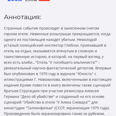
Аннотация:
Странные события происходят в занесенном снегом
горном отеле. Невинные розыгрыши прекращаются, когда
одного из постояльцев находят убитым. Немолодой
усталый полицейский инспектор Глебски, приехавший в
отель на отдых, оказывается втянутым в сложную и
таинственную историю, в которой, на первый взгляд, у
всех есть алиби…"Отель “У погибшего альпиниста”" -
увлекательный научно-фантастический детектив. Впервые
был опубликован в 1970 году в журнале "Юность" с
иллюстрациями Г. Новожилова, включенными в настоящее
издание.Кроме повести в книгу включены также сценарий
братьев Стругацких при участии режиссера Алексея
Германа "Дело об убийстве" и созданный на его основе
сценарий "Убийство в отеле “У Алека Сневара”" для
киностудии "Таллинфильм" (СССР, экранизация 1979 года).
Произведение было экранизировано также за рубежом,