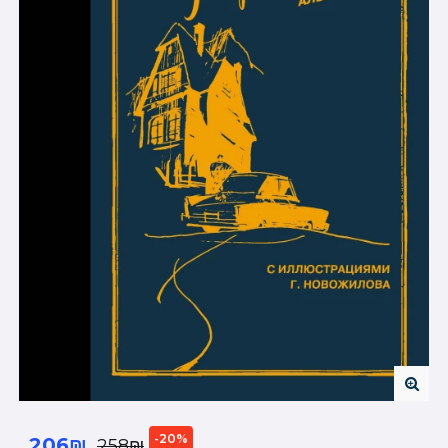
-20%
206₪
258₪