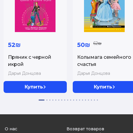
62₪
52₪
50₪
Пряник с черной
Колымага семейного
икрой
счастья
Дарья Донцова
Дарья Донцова
Купить
Купить
О нас
Возврат товаров