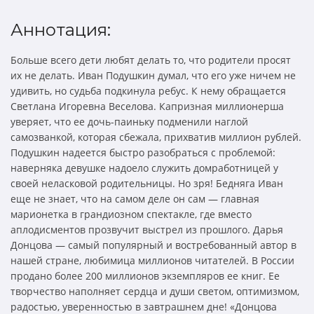
Аннотация:
Больше всего дети любят делать то, что родители просят
их не делать. Иван Подушкин думал, что его уже ничем не
удивить, но судьба подкинула ребус. К нему обращается
Светлана Игоревна Веселова. Капризная миллионерша
уверяет, что ее дочь-паиньку подменили наглой
самозванкой, которая сбежала, прихватив миллион рублей.
Подушкин надеется быстро разобраться с проблемой:
наверняка девушке надоело служить домработницей у
своей неласковой родительницы. Но зря! Бедняга Иван
еще не знает, что на самом деле он сам — главная
марионетка в грандиозном спектакле, где вместо
аплодисментов прозвучит выстрел из прошлого. Дарья
Донцова — самый популярный и востребованный автор в
нашей стране, любимица миллионов читателей. В России
продано более 200 миллионов экземпляров ее книг. Ее
творчество наполняет сердца и души светом, оптимизмом,
радостью, уверенностью в завтрашнем дне! «Донцова