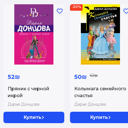
-20%
62₪
52₪
50₪
Пряник с черной
Колымага семейного
икрой
счастья
Дарья Донцова
Дарья Донцова
Купить
Купить