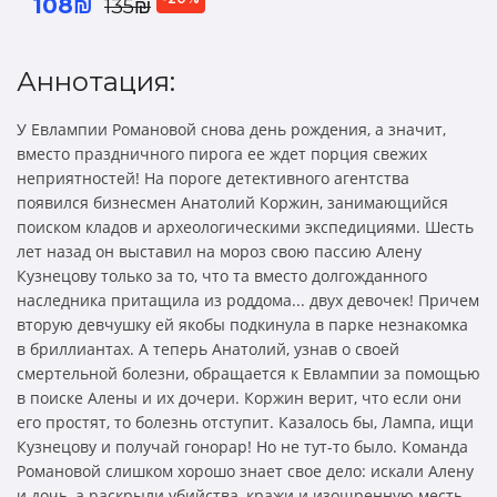
108₪
135₪
Аннотация:
У Евлампии Романовой снова день рождения, а значит,
вместо праздничного пирога ее ждет порция свежих
неприятностей! На пороге детективного агентства
появился бизнесмен Анатолий Коржин, занимающийся
поиском кладов и археологическими экспедициями. Шесть
лет назад он выставил на мороз свою пассию Алену
Кузнецову только за то, что та вместо долгожданного
наследника притащила из роддома... двух девочек! Причем
вторую девчушку ей якобы подкинула в парке незнакомка
в бриллиантах. А теперь Анатолий, узнав о своей
смертельной болезни, обращается к Евлампии за помощью
в поиске Алены и их дочери. Коржин верит, что если они
его простят, то болезнь отступит. Казалось бы, Лампа, ищи
Кузнецову и получай гонорар! Но не тут-то было. Команда
Романовой слишком хорошо знает свое дело: искали Алену
и дочь, а раскрыли убийства, кражи и изощренную месть…