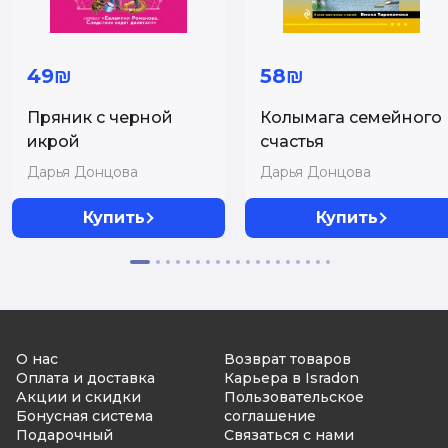
49₪
58₪
Пряник с черной
Колымага семейного
икрой
счастья
Дарья Донцова
Дарья Донцова
Купить
Купить
О нас
Возврат товаров
Оплата и доставка
Карьера в Isradon
Акции и скидки
Пользовательское
Бонусная система
соглашение
Подарочный
Связаться с нами