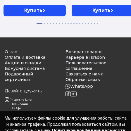
письму
Купить
Купить
О нас
Возврат товаров
Оплата и доставка
Карьера в Isradon
Акции и скидки
Пользовательское
Бонусная система
соглашение
Подарочный
Связаться с нами
сертификат
Обратная связь
WhatsApp
Давайте дружить:
Ришон ле Цион
Тель-Авив
Хайфа
Мы используем файлы cookie для улучшения работы сайта
и анализа трафика. Продолжая пользоваться сайтом, вы
Isradon 2026
соглашаетесь с нашей
Политикой конфиденциальности.