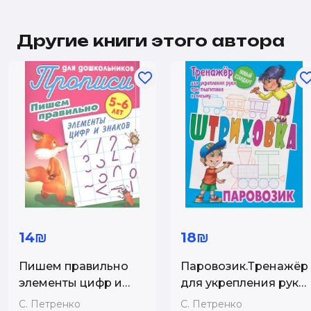
Другие книги этого автора
14₪
18₪
Пишем правильно
Паровозик.Тренажёр
элементы цифр и
для укрепления руки
знаков
при подготовке к
С. Петренко
С. Петренко