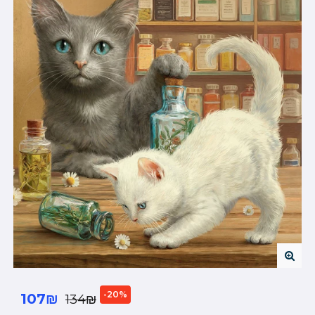
-20%
107₪
134₪