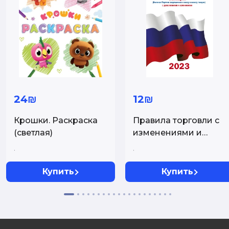
24₪
12₪
Крошки. Раскраска
Правила торговли с
(светлая)
изменениями и
дополнениями на
.
.
2023 год
Купить
Купить