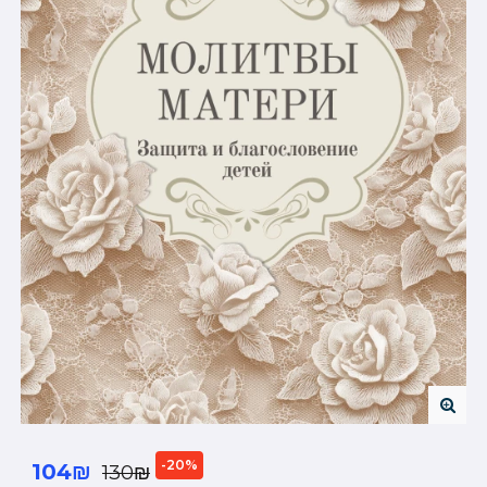
-20%
104₪
130₪