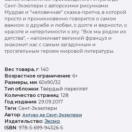
Сент-Экзюпери с авторскими рисунками.
Мудрая и "человечная" сказка-притча, в которой
просто и проникновенно говорится о самом
важном: о дружбе и любви, о долге и верности, о
красоте и нетерпимости к злу. "Все мы родом из
детства", – напоминает великий француз и
знакомит нас с самым загадочным и
трогательным героем мировой литературы.
Вес товара, г
: 140
Возрастное ограничение
: 6+
Размеры, мм
: 60х90/32
Тип обложки
: Твёрдый переплёт
Количество страниц
: 128
Год издания
: 29.09.2017
Теги
: Сент-Экзюпери
Автор
:
Антуан де Сент-Экзюпери
Издательство
:
Эксмо
ISBN
: 978-5-699-94326-5