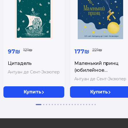
121₪
221₪
97₪
177₪
Цитадель
Маленький принц
(юбилейное
Антуан де Сент-Экзюпери
издание)
Антуан де Сент-Экзюпер
Купить
Купить