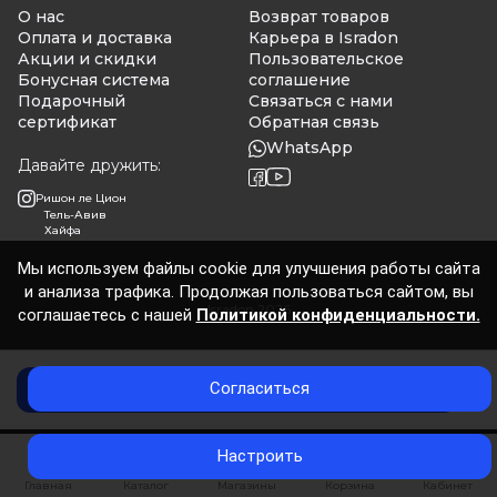
О нас
Возврат товаров
Оплата и доставка
Карьера в Isradon
Акции и скидки
Пользовательское
Бонусная система
соглашение
Подарочный
Связаться с нами
сертификат
Обратная связь
WhatsApp
Давайте дружить:
Ришон ле Цион
Тель-Авив
Хайфа
Мы используем файлы cookie для улучшения работы сайта
и анализа трафика. Продолжая пользоваться сайтом, вы
Isradon 2026
соглашаетесь с нашей
Политикой конфиденциальности.
Согласиться
Добавить в корзину
0
Настроить
Главная
Каталог
Магазины
Корзина
Кабинет