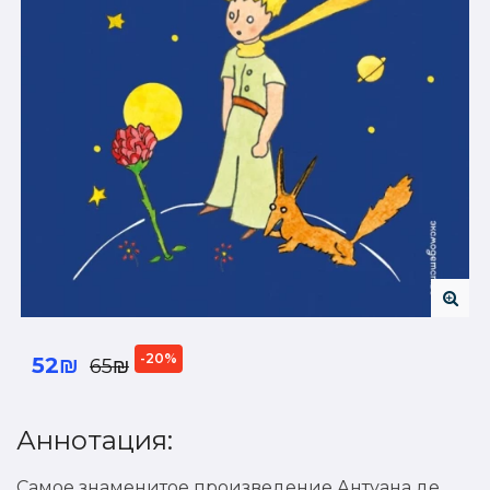
-20%
52₪
65₪
Аннотация:
Самое знаменитое произведение Антуана де